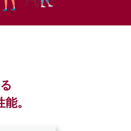
る
性能。