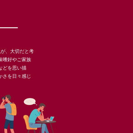
現が、大切だと考
味嗜好やご家族
などを思い描
かさを日々感じ