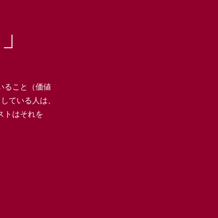
。」
いること（価値
らしている人は、
ストはそれを