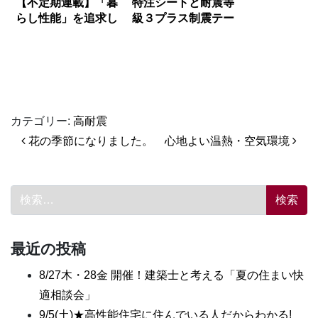
【不定期連載】「暮
特注シートと耐震等
らし性能」を追求し
級３プラス制震テー
た“スーパーウォー
プ、そして構造見学
ル工法”の家②
会
カテゴリー:
高耐震
投稿ナビゲーション
花の季節になりました。
心地よい温熱・空気環境
検索:
最近の投稿
8/27木・28金 開催！建築士と考える「夏の住まい快
適相談会」
9/5(土)★高性能住宅に住んでいる人だからわかる!