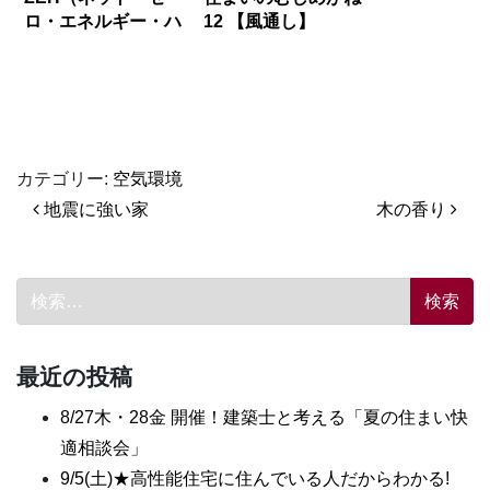
ロ・エネルギー・ハ
12 【風通し】
ウス）住宅への取り
組みについて
カテゴリー:
空気環境
投稿ナビゲーション
地震に強い家
木の香り
検索:
最近の投稿
8/27木・28金 開催！建築士と考える「夏の住まい快
適相談会」
9/5(土)★高性能住宅に住んでいる人だからわかる!