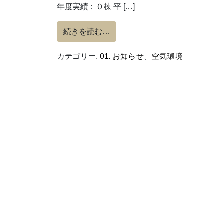
年度実績：０棟 平 […]
from ZEH（ネット・ゼロ
続きを読む…
カテゴリー:
01. お知らせ
、
空気環境