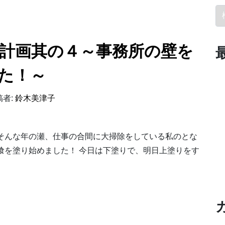
検
計画其の４～事務所の壁を
た！～
者:
鈴木美津子
そんな年の瀬、仕事の合間に大掃除をしている私のとな
喰を塗り始めました！ 今日は下塗りで、明日上塗りをす
ル計画其の４～事務所の壁を漆喰で塗り始まりました！～