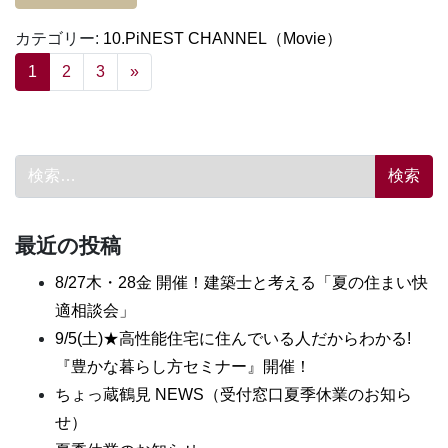
カテゴリー:
10.PiNEST CHANNEL（Movie）
投稿ナビゲーション
1
2
3
»
検索:
最近の投稿
8/27木・28金 開催！建築士と考える「夏の住まい快
適相談会」
9/5(土)★高性能住宅に住んでいる人だからわかる!
『豊かな暮らし方セミナー』開催！
ちょっ蔵鶴見 NEWS（受付窓口夏季休業のお知ら
せ）