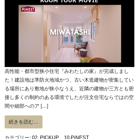
高性能・都市型狭小住宅『みわたしの家』が完成しまし
た！建設地は準防火地域かつ、古い木造建物が密集してい
る場所にあり敷地が狭小なうえ、近隣の建物が三方とも密
接し多くの制約のある環境でしたが注文住宅ならではの空
間や細部へのア […]
from 高性能・都市型狭小住宅『みわたしの
続きを読む…
カテゴリー:
02. PICKUP
、
10.PiNEST