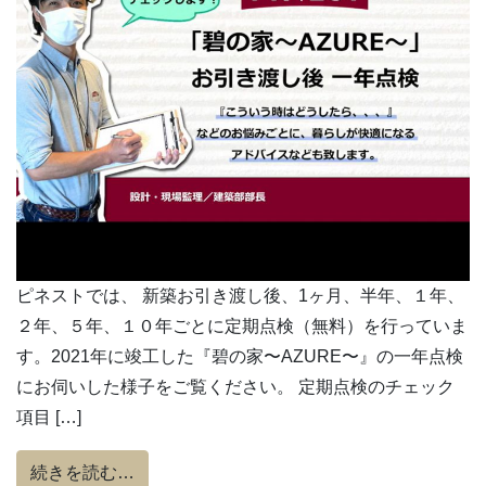
ピネストでは、 新築お引き渡し後、1ヶ月、半年、１年、
２年、５年、１０年ごとに定期点検（無料）を行っていま
す。2021年に竣工した『碧の家〜AZURE〜』の一年点検
にお伺いした様子をご覧ください。 定期点検のチェック
項目 […]
from 【HEAT20 G2グレード住宅】『碧の
続きを読む…