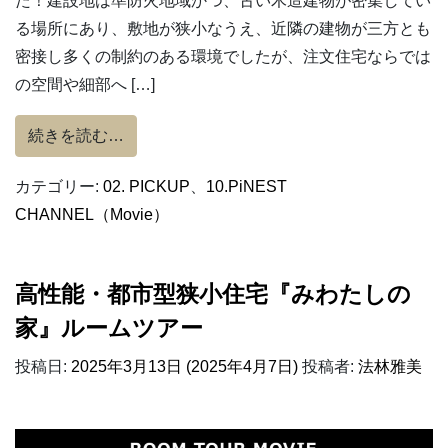
た！建設地は準防火地域かつ、古い木造建物が密集してい
る場所にあり、敷地が狭小なうえ、近隣の建物が三方とも
密接し多くの制約のある環境でしたが、注文住宅ならでは
の空間や細部へ […]
from ［解説つき］高性能・都市型狭小住
続きを読む…
カテゴリー:
02. PICKUP
、
10.PiNEST
CHANNEL（Movie）
高性能・都市型狭小住宅『みわたしの
家』ルームツアー
投稿日:
2025年3月13日
(2025年4月7日)
投稿者:
法林雅美