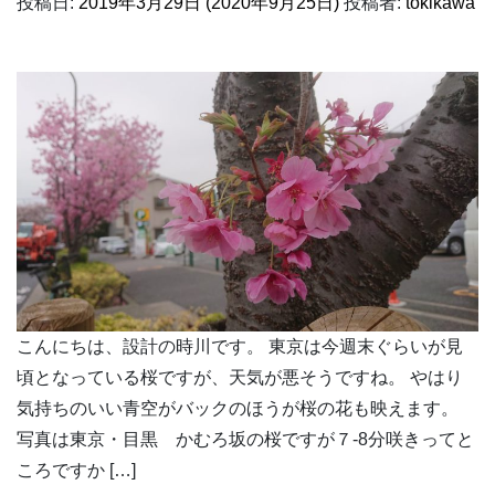
投稿日:
2019年3月29日
(2020年9月25日)
投稿者:
tokikawa
こんにちは、設計の時川です。 東京は今週末ぐらいが見
頃となっている桜ですが、天気が悪そうですね。 やはり
気持ちのいい青空がバックのほうが桜の花も映えます。
写真は東京・目黒 かむろ坂の桜ですが７-8分咲きってと
ころですか […]