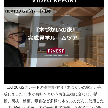
HEAT20 G2グレードの高性能住宅『木づかいの家』が完
成しました！ 木がお好きというお施主様に合わせ、杉、
松、胡桃、檜葉、銀杏など多様な木をふんだんに使用した
「木づかい」の家。 杉の一枚板で製作したダイニングテ