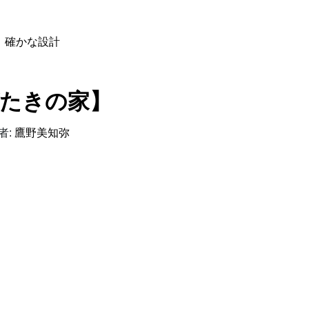
、
確かな設計
ばたきの家】
者:
鷹野美知弥
たきの家】