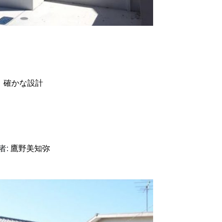
、
確かな設計
者:
鷹野美知弥