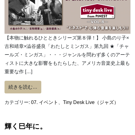
【本物に触れるひとときシリーズ第８弾！】 小島のり子×
古和靖章×澁谷盛良「わたしとミンガス」第九回 ★「チャ
ールズ・ミンガス」・・・ジャンルを問わず多くのアーテ
ィストに大きな影響をもたらした、アメリカ音楽史上最も
重要な作 […]
from 2/22(土)「わたしとミンガス」第九回
続きを読む…
カテゴリー:
07. イベント
、
Tiny Desk Live（ジャズ）
輝く巳年に。