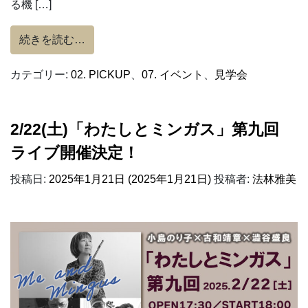
る機 […]
from 2/23(日)～G2クラス高性能/都市
続きを読む…
カテゴリー:
02. PICKUP
、
07. イベント
、
見学会
2/22(土)「わたしとミンガス」第九回
ライブ開催決定！
投稿日:
2025年1月21日
(2025年1月21日)
投稿者:
法林雅美