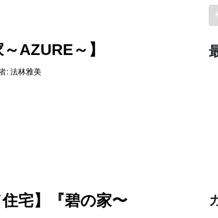
検
～AZURE～】
者:
法林雅美
AZURE～】
ード住宅】『碧の家〜