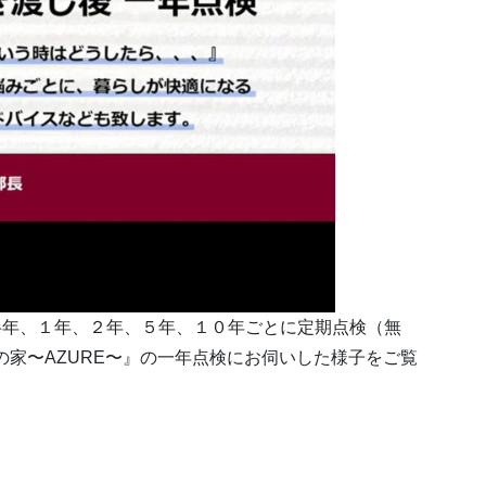
半年、１年、２年、５年、１０年ごとに定期点検（無
の家〜AZURE〜』の一年点検にお伺いした様子をご覧
ード住宅】『碧の家〜AZURE〜』一年点検