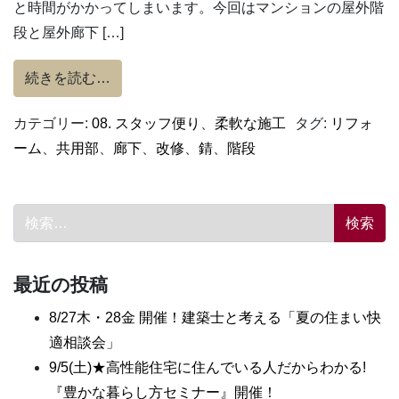
と時間がかかってしまいます。今回はマンションの屋外階
段と屋外廊下 […]
from 屋外階段の改修工事 vol.1
続きを読む…
カテゴリー:
08. スタッフ便り
、
柔軟な施工
タグ:
リフォ
ーム
、
共用部
、
廊下
、
改修
、
錆
、
階段
検索:
最近の投稿
8/27木・28金 開催！建築士と考える「夏の住まい快
適相談会」
9/5(土)★高性能住宅に住んでいる人だからわかる!
『豊かな暮らし方セミナー』開催！