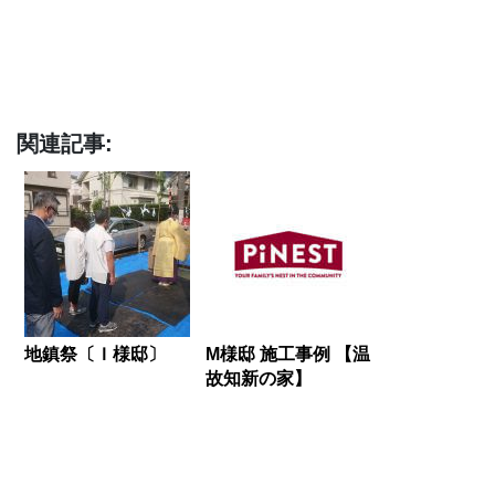
関連記事:
地鎮祭〔Ｉ様邸〕
M様邸 施工事例 【温
故知新の家】