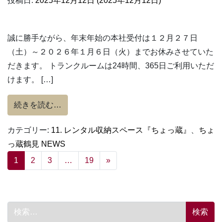
投稿日:
2025年12月12日
(2025年12月12日)
誠に勝手ながら、年末年始の本社受付は１２月２７日
（土）～２０２６年１月６日（火）までお休みさせていた
だきます。 トランクルームは24時間、365日ご利用いただ
けます。 […]
from ちょっ蔵鶴見 NEWS（本社受付 年末
続きを読む…
カテゴリー:
11. レンタル収納スペース『ちょっ蔵』
、
ちょ
っ蔵鶴見 NEWS
投稿ナビゲーション
1
2
3
…
19
»
検索: