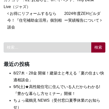
Live（ジャズ）
投稿ナビゲーション
お得にリフォームするなら
2024年度ZEHビルダ
今！『住宅補助金活用』個別相
ー実績報告について
談会
検索:
最近の投稿
8/27木・28金 開催！建築士と考える「夏の住まい快
適相談会」
9/5(土)★高性能住宅に住んでいる人だからわかる!
『豊かな暮らし方セミナー』開催！
ちょっ蔵鶴見 NEWS（受付窓口夏季休業のお知ら
せ）