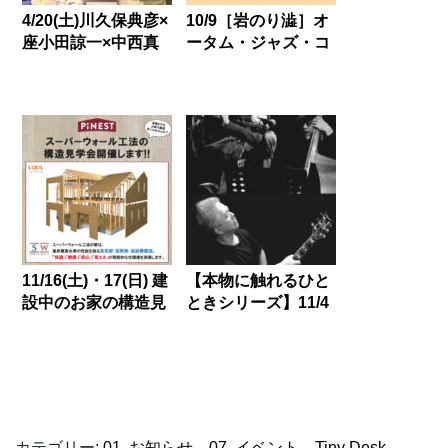
4/20(土)川久保典彦×
10/9［岩のり澁］オ
座小田諒一×中西真
ータム・ジャズ・コ
一「三叉路」JAZZ
ンサート開催決定！
TRIO LIVE開催決
定！
11/16(土)・17(日) 建
【本物に触れるひと
設中のお家の構造見
ときシリーズ】11/4
学会を開催します!!
開催！小島のり子
JAZZフルート・ト
リオ・コンサート
カテゴリー:
01. お知らせ
、
07. イベント
、
Tiny Desk