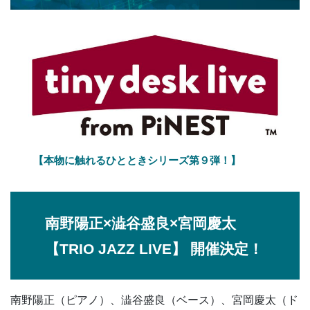
【本物に触れるひとときシリーズ第９弾！】
南野陽正×澁谷盛良×宮岡慶太
【
TRIO JAZZ LIVE
】 開催決定！
南野陽正（ピアノ）、澁谷盛良（ベース）、宮岡慶太（ド