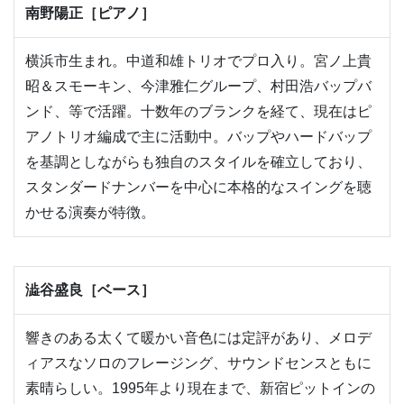
南野陽正［ピアノ］
横浜市生まれ。中道和雄トリオでプロ入り。宮ノ上貴
昭＆スモーキン、今津雅仁グループ、村田浩バップバ
ンド、等で活躍。十数年のブランクを経て、現在はピ
アノトリオ編成で主に活動中。バップやハードバップ
を基調としながらも独自のスタイルを確立しており、
スタンダードナンバーを中心に本格的なスイングを聴
かせる演奏が特徴。
澁谷盛良［ベース］
響きのある太くて暖かい音色には定評があり、メロデ
ィアスなソロのフレージング、サウンドセンスともに
素晴らしい。1995年より現在まで、新宿ピットインの