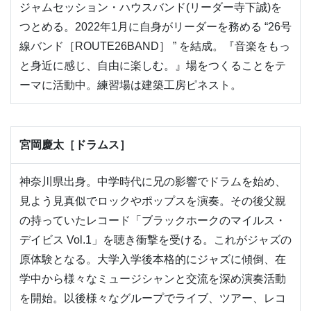
ジャムセッション・ハウスバンド(リーダー寺下誠)を
つとめる。2022年1月に自身がリーダーを務める “26号
線バンド［ROUTE26BAND］ ” を結成。『音楽をもっ
と身近に感じ、自由に楽しむ。』場をつくることをテ
ーマに活動中。練習場は建築工房ピネスト。
宮岡慶太［ドラムス］
神奈川県出身。中学時代に兄の影響でドラムを始め、
見よう見真似でロックやポップスを演奏。その後父親
の持っていたレコード「ブラックホークのマイルス・
デイビス Vol.1」を聴き衝撃を受ける。これがジャズの
原体験となる。大学入学後本格的にジャズに傾倒、在
学中から様々なミュージシャンと交流を深め演奏活動
を開始。以後様々なグループでライブ、ツアー、レコ