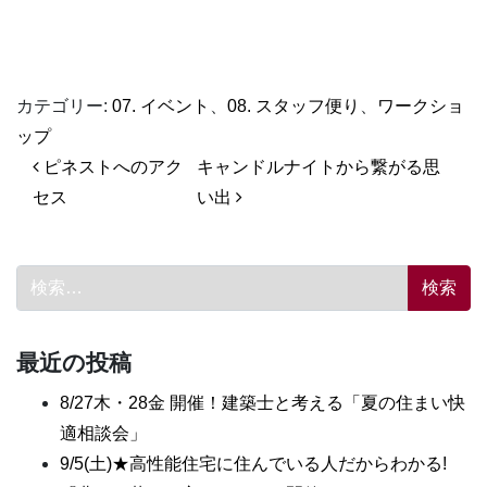
カテゴリー:
07. イベント
、
08. スタッフ便り
、
ワークショ
ップ
投稿ナビゲーション
ピネストへのアク
キャンドルナイトから繋がる思
セス
い出
検索:
最近の投稿
8/27木・28金 開催！建築士と考える「夏の住まい快
適相談会」
9/5(土)★高性能住宅に住んでいる人だからわかる!