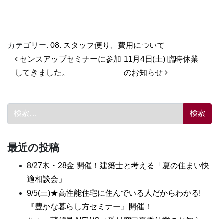
カテゴリー:
08. スタッフ便り
、
費用について
投稿ナビゲーション
センスアップセミナーに参加
11月4日(土) 臨時休業
してきました。
のお知らせ
検索:
最近の投稿
8/27木・28金 開催！建築士と考える「夏の住まい快
適相談会」
9/5(土)★高性能住宅に住んでいる人だからわかる!
『豊かな暮らし方セミナー』開催！