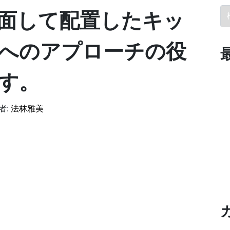
検
面して配置したキッ
へのアプローチの役
す。
者:
法林雅美