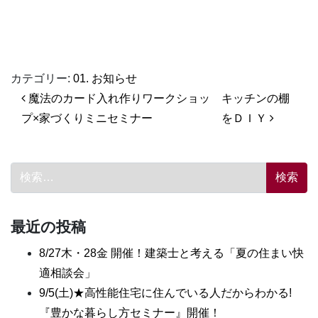
カテゴリー:
01. お知らせ
投稿ナビゲーション
魔法のカード入れ作りワークショッ
キッチンの棚
プ×家づくりミニセミナー
をＤＩＹ
検索:
最近の投稿
8/27木・28金 開催！建築士と考える「夏の住まい快
適相談会」
9/5(土)★高性能住宅に住んでいる人だからわかる!
『豊かな暮らし方セミナー』開催！