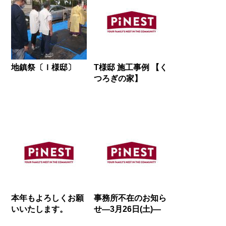
地鎮祭〔Ｉ様邸〕
T様邸 施工事例 【く
つろぎの家】
本年もよろしくお願
事務所不在のお知ら
いいたします。
せ―3月26日(土)―