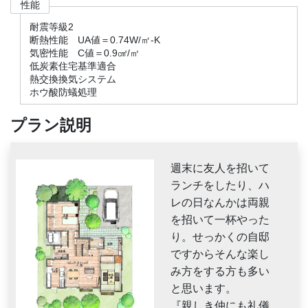
性能
耐震等級2
断熱性能 UA値＝0.74W/㎡-K
気密性能 C値＝0.9㎠/㎥
低炭素住宅基準適合
熱交換換気システム
ホウ酸防蟻処理
プラン説明
週末に友人を招いて
ランチをしたり、ハ
レの日なんかは両親
を招いて一杯やった
り。せっかくの自邸
ですからそんな楽し
み方をする方も多い
と思います。
『親しき仲にも礼儀