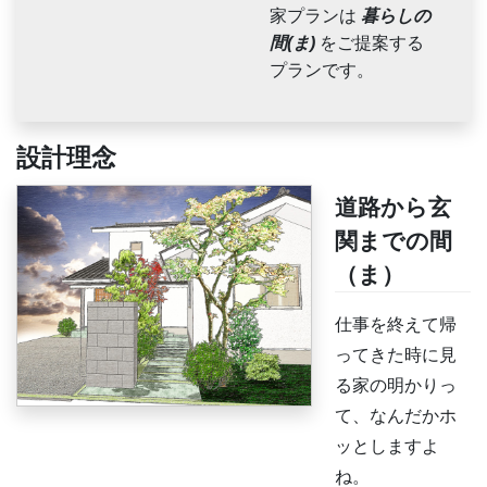
家プランは
暮らしの
間(ま)
をご提案する
プランです。
設計理念
道路から玄
関までの間
（ま）
仕事を終えて帰
ってきた時に見
る家の明かりっ
て、なんだかホ
ッとしますよ
ね。