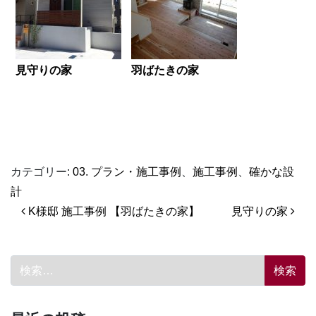
見守りの家
羽ばたきの家
カテゴリー:
03. プラン・施工事例
、
施工事例
、
確かな設
計
投稿ナビゲーション
K様邸 施工事例 【羽ばたきの家】
見守りの家
検索: