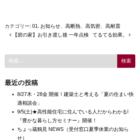
カテゴリー:
01. お知らせ
、
高断熱
、
高気密
、
高耐震
投稿ナビゲーション
【碧の家】お引き渡し後 一年点検
てるてる効果。
検索:
最近の投稿
8/27木・28金 開催！建築士と考える「夏の住まい快
適相談会」
9/5(土)★高性能住宅に住んでいる人だからわかる!
『豊かな暮らし方セミナー』開催！
ちょっ蔵鶴見 NEWS（受付窓口夏季休業のお知ら
せ）