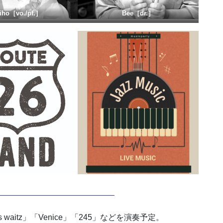
iho
［
vo./pf.］
Bee
［
dr.］
——————————————–
ker’s waitz」「Venice」「245」などを演奏予定。