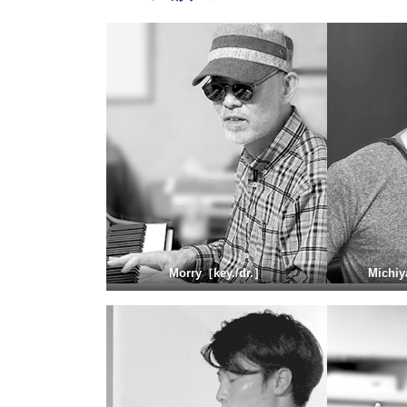
Morry［key./dr.］
Michiy