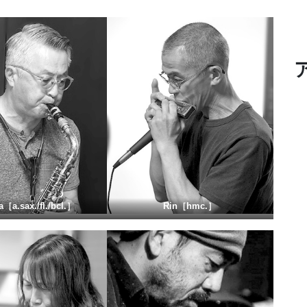
a
［
a.sax./fl./bcl.］
Rin
［
hmc.］