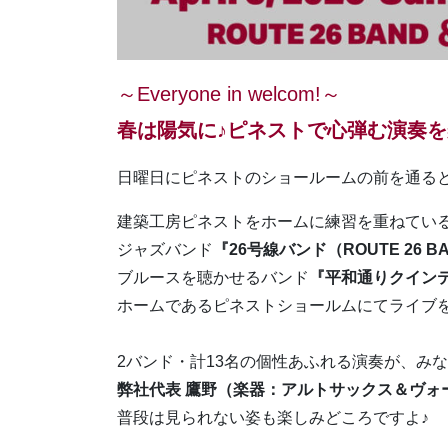
～Everyone in welcom!～
春は陽気に♪ピネストで心弾む演奏を
日曜日にピネストのショールームの前を通る
建築工房ピネストをホームに練習を重ねてい
ジャズバンド
『26号線バンド（ROUTE 26 B
ブルースを聴かせるバンド
『平和通りクイン
ホームであるピネストショールムにてライブ
2バンド・計13名の個性あふれる演奏が、み
弊社代表 鷹野（楽器：アルトサックス＆ヴォ
普段は見られない姿も楽しみどころですよ♪