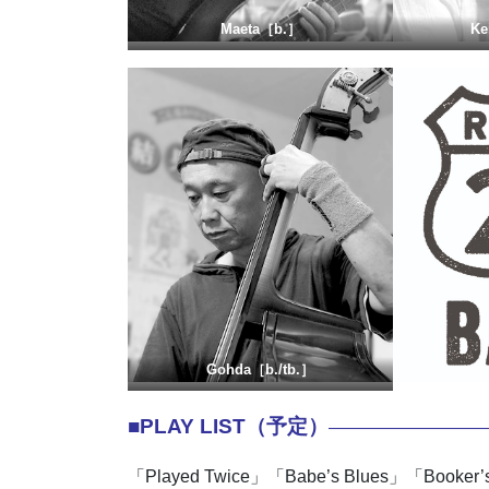
Maeta
［
b.］
Ke
Gohda
［
b./tb.］
■PLAY LIST（予定）
—————————
「Played Twice」「Babe’s Blues」「Boo