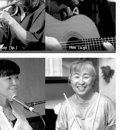
Kay
［
tp.］
Hee
［
a.gt.］