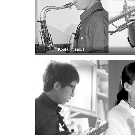
Koala
［
t.sax.］