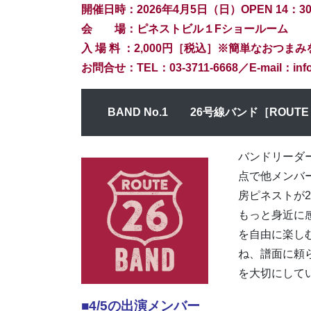
開催日時：2026年4月5日（日）OPEN
14：3
会 場：ピネストビル１Fショールーム
入 場 料 ：2,000円［税込］※簡単なおつま
お問合せ：TEL：03-3711-6668／E-mail：info@
BAND No.1 26号線バンド［ROUTE 
バンドリーダー
点で他メンバ
房ピネストが
もっと身近に
を自由に楽し
ね、譜面に頼
を大切にして
■4/5の出演メンバー