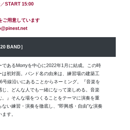
0
／
START 15:00
みをご用意しています
pinest.net
20 BAND］
であるMorryを中心に2022年1月に結成。この時
ーは初対面。バンド名の由来は、練習場の建築工
26号線沿いにあることからネーミング。『音楽を
感じ、どんな人でも一緒になって楽しめる。音楽
む。』そんな場をつくることをテーマに演奏を重
らない練習・演奏を徹底し、“即興感・自由”な演奏
います。