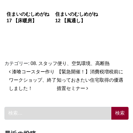
住まいのむしめがね
住まいのむしめがね
17 【床暖房】
12 【風通し】
カテゴリー:
08. スタッフ便り
、
空気環境
、
高断熱
投稿ナビゲーション
漆喰コースター作り
【緊急開催！】消費税増税前に
ワークショップ、終了
知っておきたい住宅取得の優遇
しました！
措置セミナー
検索: