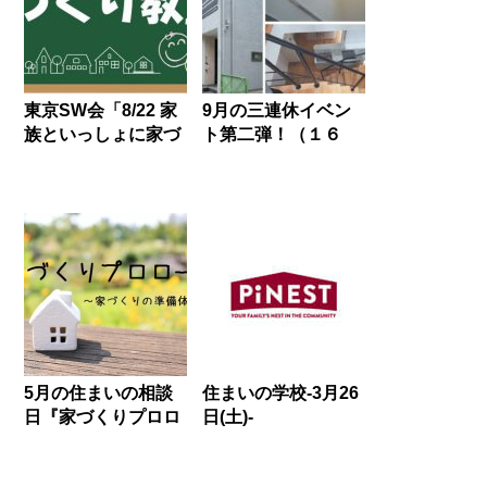
東京SW会「8/22 家
9月の三連休イベン
族といっしょに家づ
ト第二弾！（１６
くり教室」zoomで
日・１７日）
のオンライン開催！
5月の住まいの相談
住まいの学校-3月26
日『家づくりプロロ
日(土)-
ーグ』