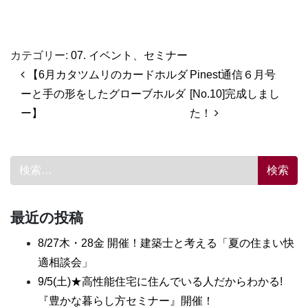
カテゴリー:
07. イベント
、
セミナー
投稿ナビゲーション
【6月カタツムリのカードホルダ
Pinest通信６月号
ーと手の形をしたグローブホルダ
[No.10]完成しまし
ー】
た！
検索:
最近の投稿
8/27木・28金 開催！建築士と考える「夏の住まい快
適相談会」
9/5(土)★高性能住宅に住んでいる人だからわかる!
『豊かな暮らし方セミナー』開催！