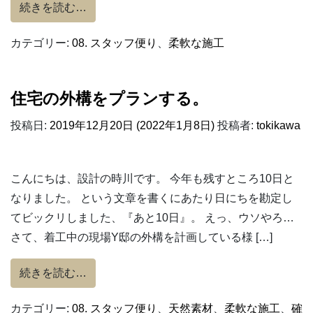
from リフォーム後のクリーニング
続きを読む…
カテゴリー:
08. スタッフ便り
、
柔軟な施工
住宅の外構をプランする。
投稿日:
2019年12月20日
(2022年1月8日)
投稿者:
tokikawa
こんにちは、設計の時川です。 今年も残すところ10日と
なりました。 という文章を書くにあたり日にちを勘定し
てビックリしました、『あと10日』。 えっ、ウソやろ…
さて、着工中の現場Y邸の外構を計画している様 […]
from 住宅の外構をプランする。
続きを読む…
カテゴリー:
08. スタッフ便り
、
天然素材
、
柔軟な施工
、
確