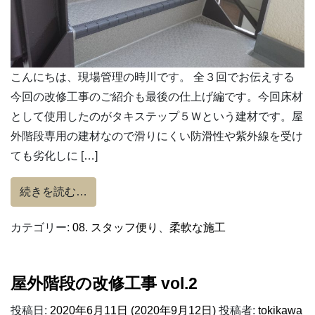
こんにちは、現場管理の時川です。 全３回でお伝えする
今回の改修工事のご紹介も最後の仕上げ編です。今回床材
として使用したのがタキステップ５Ｗという建材です。屋
外階段専用の建材なので滑りにくい防滑性や紫外線を受け
ても劣化しに […]
from 屋外階段の改修工事 vol.3
続きを読む…
カテゴリー:
08. スタッフ便り
、
柔軟な施工
屋外階段の改修工事 vol.2
投稿日:
2020年6月11日
(2020年9月12日)
投稿者:
tokikawa