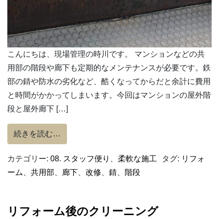
こんにちは、現場管理の時川です。 マンションなどの共
用部の階段や廊下も定期的なメンテナンスが必要です。鉄
部の錆や防水の劣化など、酷くなってからだと余計に費用
と時間がかかってしまいます。今回はマンションの屋外階
段と屋外廊下 […]
from 屋外階段の改修工事 vol.1
続きを読む…
カテゴリー:
08. スタッフ便り
、
柔軟な施工
タグ:
リフォ
ーム
、
共用部
、
廊下
、
改修
、
錆
、
階段
リフォーム後のクリーニング