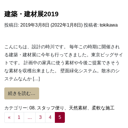
建築・建材展2019
投稿日:
2019年3月8日
(2022年1月8日)
投稿者:
tokikawa
こんにちは、設計の時川です。 毎年この時期に開催され
る建築・建材展に今年も行ってきました。東京ビッグサイ
トです。 計画中の家具に使う素材や今後ご提案できそう
な素材を収穫出来ました。 壁面緑化システム。散水のシ
ステムなんか […]
from 建築・建材展2019
続きを読む…
カテゴリー:
08. スタッフ便り
、
天然素材
、
柔軟な施工
投稿ナビゲーション
«
1
…
3
4
5