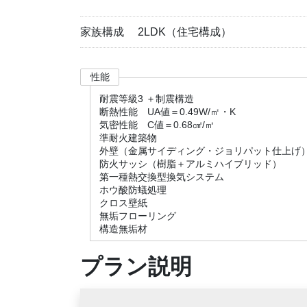
家族構成
2LDK（住宅構成）
性能
耐震等級3 ＋制震構造
断熱性能 UA値＝0.49W/㎡・K
気密性能 C値＝0.68㎠/㎥
準耐火建築物
外壁（金属サイディング・ジョリパット仕上げ
防火サッシ（樹脂＋アルミハイブリッド）
第一種熱交換型換気システム
ホウ酸防蟻処理
クロス壁紙
無垢フローリング
構造無垢材
プラン説明