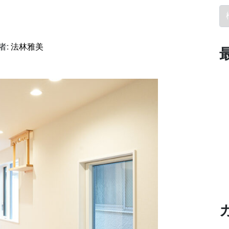
検
者:
法林雅美